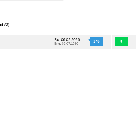
ot #3)
Ru: 06.02.2026
149
9
Eng: 02.07.1980