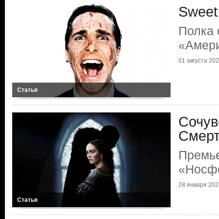
Sweet
Полка 
«Амери
01 августа 2025
Статья
Сочув
Смер
Премь
«Носф
28 января 2025
Статья