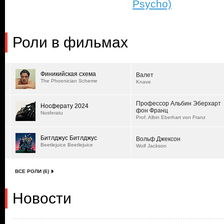
Psycho)
Роли в фильмах
Финикийская схема
Валет
The Phoenician Scheme
Knave
Профессор Альбин Эберхарт
Носферату 2024
фон Франц
Nosferatu
Prof. Albin Eberhart von Franz
Битлджус Битлджус
Вольф Джексон
Beetlejuice Beetlejuice
Wolf Jackson
ВСЕ РОЛИ (6)
Новости