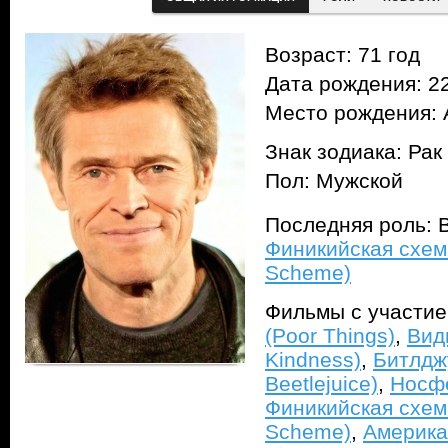
Возраст: 71 год
Дата рождения: 22
Место рождения: 
Знак зодиака: Рак
Пол: Мужской
Последняя роль: 
Финикийская схем
Scheme)
Фильмы с участи
(Poor Things)
,
Вид
Kindness)
,
Битлджу
Beetlejuice)
,
Носфе
Финикийская схем
Scheme)
,
Америка