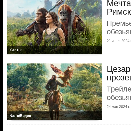
Мечта
Римск
Премь
обезья
21 июля 2024 г
Статья
Цезар
прозе
Трейл
обезья
24 мая 2024 г.
Фото/Видео