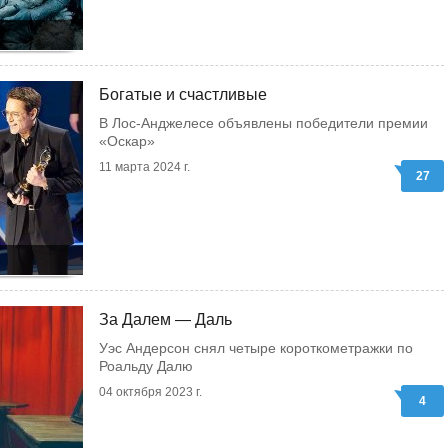
Богатые и счастливые
В Лос-Анджелесе объявлены победители премии
«Оскар»
11 марта 2024 г.
27
За Далем — Даль
Уэс Андерсон снял четыре короткометражки по
Роальду Далю
04 октября 2023 г.
4