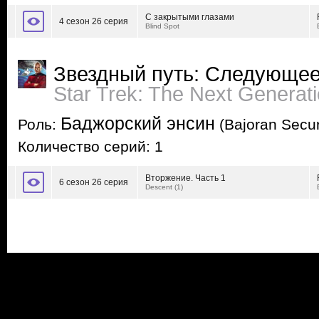
С закрытыми глазами
4 сезон 26 серия
Blind Spot
Звездный путь: Следующее
Star Trek: The Next Generat
Баджорский энсин
Роль:
(Bajoran Secur
Количество серий: 1
Вторжение. Часть 1
6 сезон 26 серия
Descent (1)