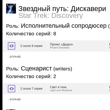
Звездный путь: Дискавери
Star Trek: Discovery
Исполнительный сопродюсер
Роль:
(
Количество серий: 8
Проект «Дедал»
2 сезон 9 серия
Project Daedalus
…БОЛЬШЕ
Сценарист
Роль:
(writers)
Количество серий: 2
Свет и тень
2 сезон 7 серия
Light and Shadows
…БОЛЬШЕ