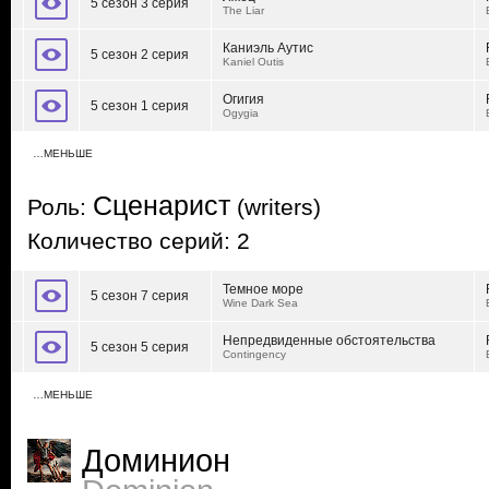
5 сезон 3 серия
The Liar
Каниэль Аутис
5 сезон 2 серия
Kaniel Outis
Огигия
5 сезон 1 серия
Ogygia
…МЕНЬШЕ
Сценарист
Роль:
(writers)
Количество серий: 2
Темное море
5 сезон 7 серия
Wine Dark Sea
Непредвиденные обстоятельства
5 сезон 5 серия
Contingency
…МЕНЬШЕ
Доминион