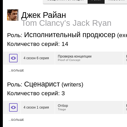
Джек Райан
Tom Clancy's Jack Ryan
Исполнительный продюсер
Роль:
(exe
Количество серий: 14
Проверка концепции
4 сезон 6 серия
Proof of Concept
…БОЛЬШЕ
Сценарист
Роль:
(writers)
Количество серий: 3
Отбор
4 сезон 1 серия
Triage
…БОЛЬШЕ