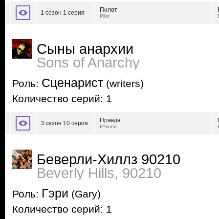
Пилот
1 сезон 1 серия
Pilot
Сыны анархии
Sons of Anarchy
Сценарист
Роль:
(writers)
Количество серий: 1
Правда
3 сезон 10 серия
F?rinne
Беверли-Хиллз 90210
Beverly Hills, 90210
Гэри
Роль:
(Gary)
Количество серий: 1