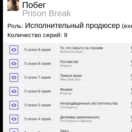
Побег
Prison Break
Исполнительный продюсер
Роль:
(exe
Количество серий: 9
То, что скрыто за глазами
5 сезон 9 серия
Behind the Eyes
Потомство
5 сезон 8 серия
Progeny
Темное море
5 сезон 7 серия
Wine Dark Sea
Феакия
5 сезон 6 серия
Phaecia
Непредвиденные обстоятельства
5 сезон 5 серия
Contingency
Дилемма заключенного
5 сезон 4 серия
The Prisoner's Dilemma
Лжец