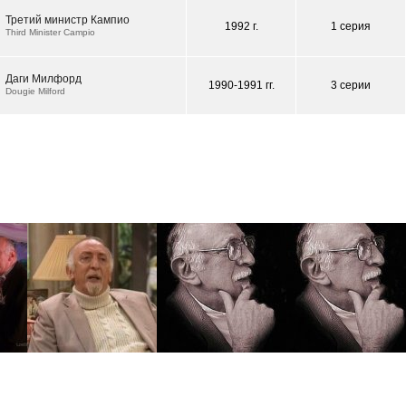
Третий министр Кампио
1992 г.
1 серия
Third Minister Campio
Даги Милфорд
1990-1991 гг.
3 серии
Dougie Milford