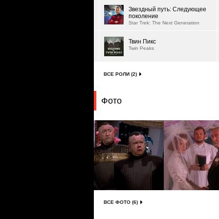
Звездный путь: Следующее
поколение
Star Trek: The Next Generation
Твин Пикс
Twin Peaks
ВСЕ РОЛИ (2)
Фото
ВСЕ ФОТО (6)