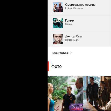
Смертельное оружие
Lethal Weapon
Гримм
Grimm
Доктор Хаус
House M.D.
ВСЕ РОЛИ (3)
Фото