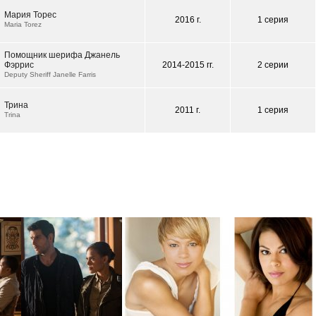
Мария Торес
2016 г.
1 серия
Maria Torez
Помощник шерифа Джанель
Фэррис
2014-2015 гг.
2 серии
Deputy Sheriff Janelle Farris
Трина
2011 г.
1 серия
Trina