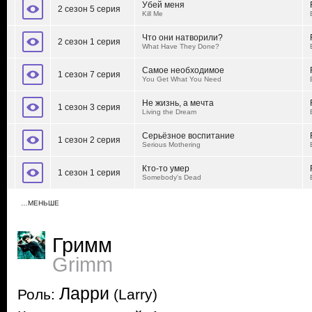
Убей меня
2 сезон 5 серия
Kill Me
Что они натворили?
2 сезон 1 серия
What Have They Done?
Самое необходимое
1 сезон 7 серия
You Get What You Need
Не жизнь, а мечта
1 сезон 3 серия
Living the Dream
Серьёзное воспитание
1 сезон 2 серия
Serious Mothering
Кто-то умер
1 сезон 1 серия
Somebody's Dead
…МЕНЬШЕ
Гримм
Grimm
Ларри
Роль:
(Larry)