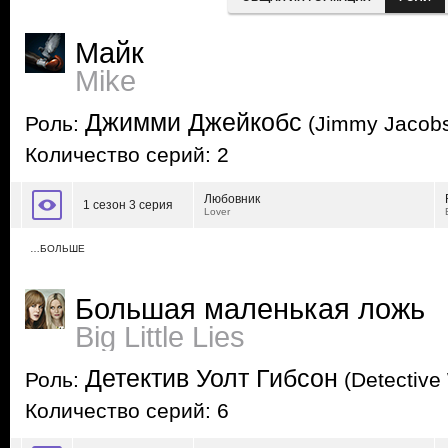
Майк
Mike
Джимми Джейкобс
Роль:
(Jimmy Jacob
Количество серий: 2
Любовник
1 сезон 3 серия
Lover
…БОЛЬШЕ
Большая маленькая ложь
Big Little Lies
Детектив Уолт Гибсон
Роль:
(Detective
Количество серий: 6