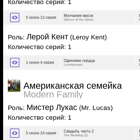
Количество серий: 1
Молчание масок
5 сезон 13 серия
Silence of the Slams
Лерой Кент
Роль:
(Leroy Kent)
Количество серий: 1
Одинокие сердца
1 сезон 4 серия
Lonelyhearts
Американская семейка
Modern Family
Мистер Лукас
Роль:
(Mr. Lucas)
Количество серий: 1
Свадьба, часть 2
5 сезон 24 серия
The Wedding (2)