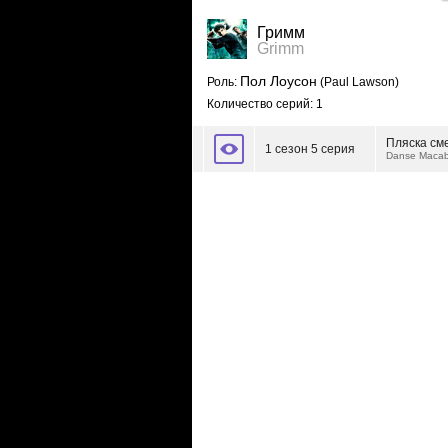
Гримм
Grimm
Пол Лоусон
Роль:
(Paul Lawson)
Количество серий: 1
Пляска см
1 сезон 5 серия
Danse Macab