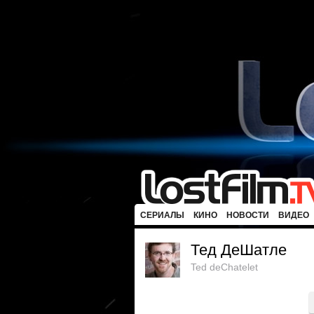
СЕРИАЛЫ
КИНО
НОВОСТИ
ВИДЕО
Тед ДеШатле
Ted deChatelet