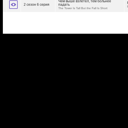
Чем выше взлетел, тем больнее
2 сезон 6 серия
падать
The Tower Is Tall But the Fall Is Short