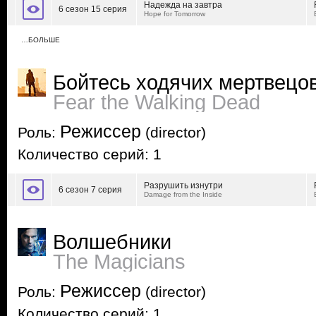
Надежда на завтра
6 сезон 15 серия
Hope for Tomorrow
…БОЛЬШЕ
Бойтесь ходячих мертвецо
Fear the Walking Dead
Режиссер
Роль:
(director)
Количество серий: 1
Разрушить изнутри
6 сезон 7 серия
Damage from the Inside
Волшебники
The Magicians
Режиссер
Роль:
(director)
Количество серий: 1