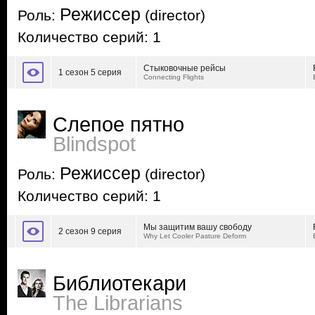
Режиссер
Роль:
(director)
Количество серий: 1
Стыковочные рейсы
1 сезон 5 серия
Connecting Flights
Слепое пятно
Blindspot
Режиссер
Роль:
(director)
Количество серий: 1
Мы защитим вашу свободу
2 сезон 9 серия
Why Let Cooler Pasture Deform
Библиотекари
The Librarians