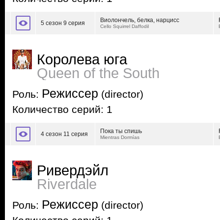
Виолончель, белка, нарцисс
5 сезон 9 серия
Cello Squirrel Daffodil
Королева юга
Queen of the South
Режиссер
Роль:
(director)
Количество серий: 1
Пока ты спишь
4 сезон 11 серия
Mientras Dormías
Ривердэйл
Riverdale
Режиссер
Роль:
(director)