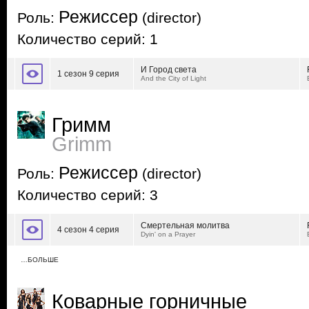
Режиссер
Роль:
(director)
Количество серий: 1
И Город света
1 сезон 9 серия
And the City of Light
Гримм
Grimm
Режиссер
Роль:
(director)
Количество серий: 3
Смертельная молитва
4 сезон 4 серия
Dyin' on a Prayer
…БОЛЬШЕ
Коварные горничные