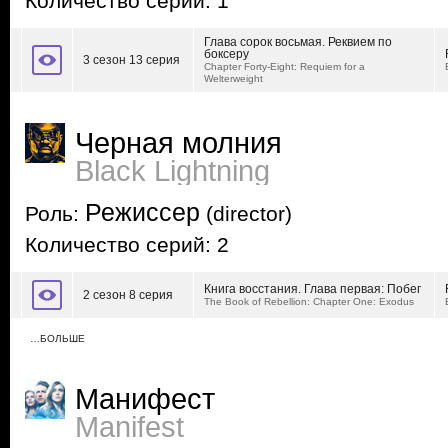
Количество серий: 1
Глава сорок восьмая. Реквием по
боксеру
3 сезон 13 серия
Chapter Forty-Eight: Requiem for a
Welterweight
Черная молния
Black Lightning
Режиссер
Роль:
(director)
Количество серий: 2
Книга восстания. Глава первая: Побег
2 сезон 8 серия
The Book of Rebellion: Chapter One: Exodus
…БОЛЬШЕ
Манифест
Manifest