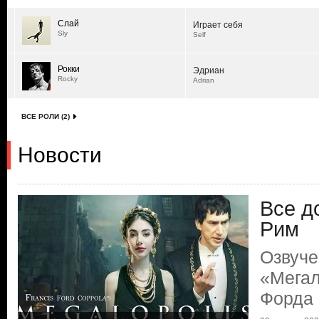
Слай
Играет себя
Sly
Self
Рокки
Эдриан
Rocky
Adrian
ВСЕ РОЛИ (2)
Новости
Все д
Рим
Озвуче
«Мегал
Форда