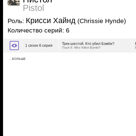
Pistol
Крисси Хайнд
Роль:
(Chrissie Hynde)
Количество серий: 6
Трек шестой. Кто убил Бэмби?
1 сезон 6 серия
Track 6: Who Killed Bambi?
…БОЛЬШЕ