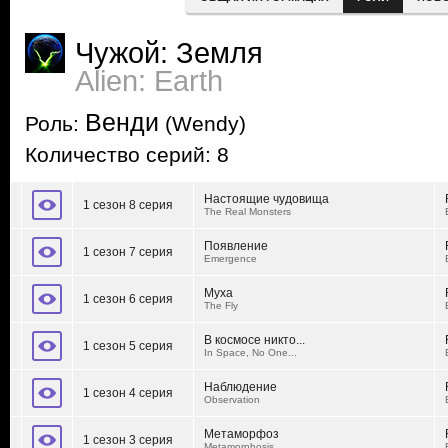
Чужой: Земля
Alien: Earth
Венди
Роль:
(Wendy)
Количество серий: 8
Настоящие чудовища
1 сезон 8 серия
The Real Monsters
Появление
1 сезон 7 серия
Emergence
Муха
1 сезон 6 серия
The Fly
В космосе никто...
1 сезон 5 серия
In Space, No One...
Наблюдение
1 сезон 4 серия
Observation
Метаморфоз
1 сезон 3 серия
Metamorphosis