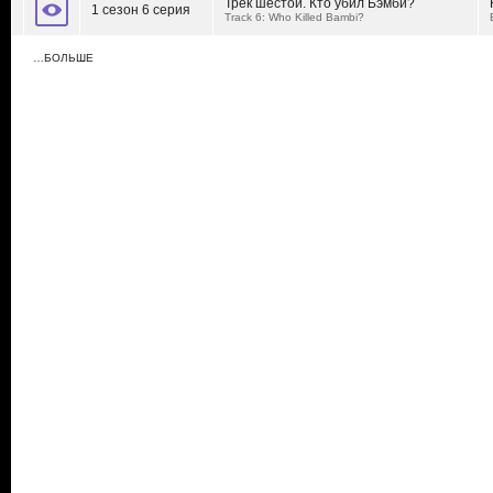
Трек шестой. Кто убил Бэмби?
1 сезон 6 серия
Track 6: Who Killed Bambi?
…БОЛЬШЕ