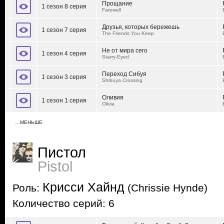
Прощание
1 сезон 8 серия
Farewell
Друзья, которых бережешь
1 сезон 7 серия
The Friends You Keep
Не от мира сего
1 сезон 4 серия
Starry-Eyed
Переход Сибуя
1 сезон 3 серия
Shibuya Crossing
Оливия
1 сезон 1 серия
Olivia
…МЕНЬШЕ
Пистол
Pistol
Крисси Хайнд
Роль:
(Chrissie Hynde)
Количество серий: 6