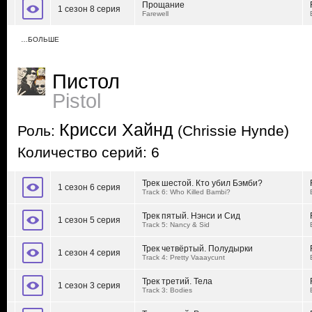
Прощание
1 сезон 8 серия
Farewell
…БОЛЬШЕ
Пистол
Pistol
Крисси Хайнд
Роль:
(Chrissie Hynde)
Количество серий: 6
Трек шестой. Кто убил Бэмби?
1 сезон 6 серия
Track 6: Who Killed Bambi?
Трек пятый. Нэнси и Сид
1 сезон 5 серия
Track 5: Nancy & Sid
Трек четвёртый. Полудырки
1 сезон 4 серия
Track 4: Pretty Vaaaycunt
Трек третий. Тела
1 сезон 3 серия
Track 3: Bodies