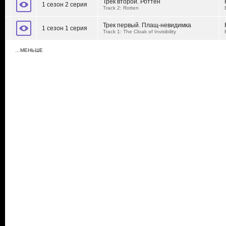
Трек второй. Роттен
1 сезон 2 серия
Track 2: Rotten
Трек первый. Плащ-невидимка
1 сезон 1 серия
Track 1: The Cloak of Invisibility
…МЕНЬШЕ