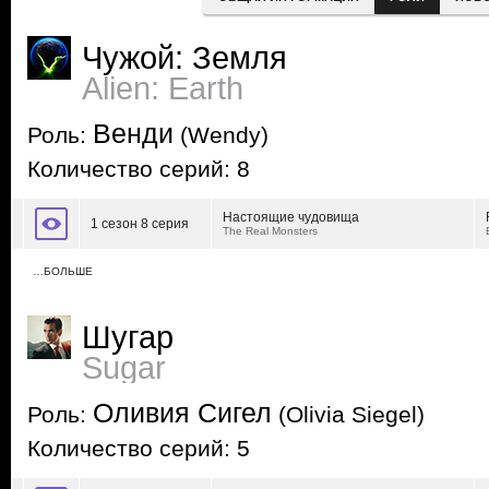
Чужой: Земля
Alien: Earth
Венди
Роль:
(Wendy)
Количество серий: 8
Настоящие чудовища
1 сезон 8 серия
The Real Monsters
…БОЛЬШЕ
Шугар
Sugar
Оливия Сигел
Роль:
(Olivia Siegel)
Количество серий: 5