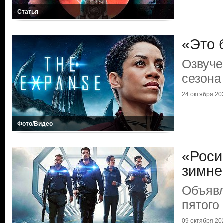
Статья
«Это 
Озвуче
сезона
24 октября 202
Фото/Видео
«Роси
зимне
Объявл
пятого
09 октября 202