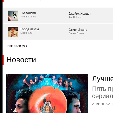
Экспансия
Джеймс Холден
The Expanse
Jim Holden
Город мечты
Стиви Эванс
Magic City
Stevie Evans
ВСЕ РОЛИ (2)
Новости
Лучше
Пять п
сериал
29 июля 2021 г