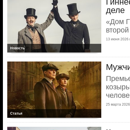
Гинне
деле
«Дом Г
второй
13 июня 2026 г
Новость
Мужчи
Премь
козырь
челове
25 марта 2026 
Статья