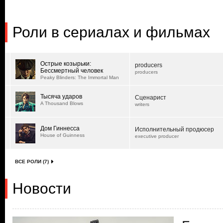
Роли в сериалах и фильмах
Острые козырьки:
producers
Бессмертный человек
producers
Peaky Blinders: The Immortal Man
Тысяча ударов
Сценарист
A Thousand Blows
writers
Дом Гиннесса
Исполнительный продюсер
House of Guinness
executive producer
ВСЕ РОЛИ (7)
Новости