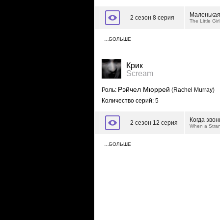
Маленькая
2 сезон 8 серия
The Little Girl
…БОЛЬШЕ
Крик
Scream
Рэйчел Мюррей
Роль:
(Rachel Murray)
Количество серий: 5
Когда зво
2 сезон 12 серия
When a Stran
…БОЛЬШЕ