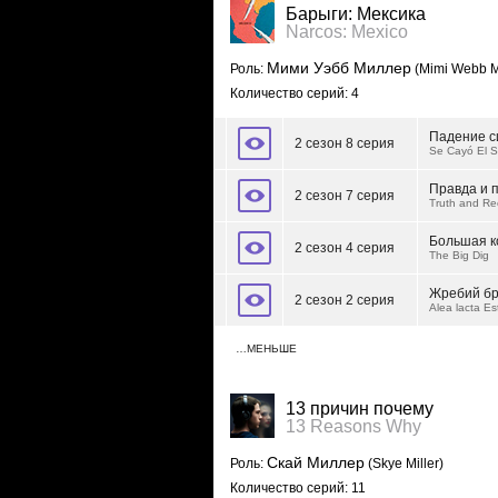
Барыги: Мексика
Narcos: Mexico
Мими Уэбб Миллер
Роль:
(Mimi Webb Mi
Количество серий: 4
Падение с
2 сезон 8 серия
Se Cayó El S
Правда и 
2 сезон 7 серия
Truth and Rec
Большая к
2 сезон 4 серия
The Big Dig
Жребий б
2 сезон 2 серия
Alea lacta Es
…МЕНЬШЕ
13 причин почему
13 Reasons Why
Скай Миллер
Роль:
(Skye Miller)
Количество серий: 11