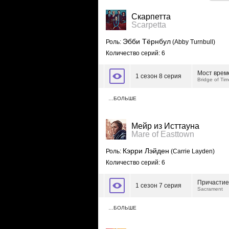
Скарпетта
Scarpetta
Эбби Тёрнбул
Роль:
(Abby Turnbull)
Количество серий: 6
Мост врем
1 сезон 8 серия
Bridge of Tim
…БОЛЬШЕ
Мейр из Исттауна
Mare of Easttown
Кэрри Лэйден
Роль:
(Carrie Layden)
Количество серий: 6
Причастие
1 сезон 7 серия
Sacrament
…БОЛЬШЕ