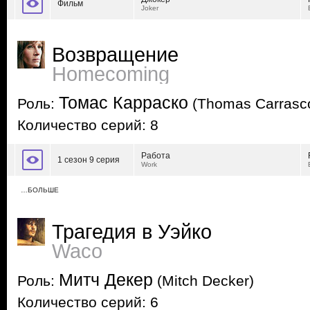
Фильм
Joker
Возвращение
Homecoming
Томас Карраско
Роль:
(Thomas Carrasc
Количество серий: 8
Работа
1 сезон 9 серия
Work
…БОЛЬШЕ
Трагедия в Уэйко
Waco
Митч Декер
Роль:
(Mitch Decker)
Количество серий: 6