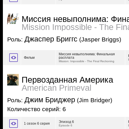
Миссия невыполнима: Фин
Mission Impossible - The Fi
Джаспер Бриггс
Роль:
(Jasper Briggs)
Миссия невыполнима: Финальная
Фильм
расплата
Mission: Impossible - The Final Reckoning
Первозданная Америка
American Primeval
Джим Бриджер
Роль:
(Jim Bridger)
Количество серий: 6
Эпизод 6
1 сезон 6 серия
Episode 6