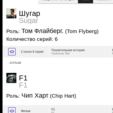
Шугар
Sugar
Том Флайберг.
Роль:
(Tom Flyberg)
Количество серий: 6
Поучительная история
2 сезон 6 серия
Cautionary Tale
…БОЛЬШЕ
F1
F1
Чип Харт
Роль:
(Chip Hart)
F1
Фильм
F1