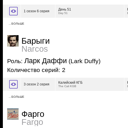
День 51
1 сезон 6 серия
Day 51
…БОЛЬШЕ
Барыги
Narcos
Ларк Даффи
Роль:
(Lark Duffy)
Количество серий: 2
Калийский КГБ
3 сезон 2 серия
The Cali KGB
…БОЛЬШЕ
Фарго
Fargo