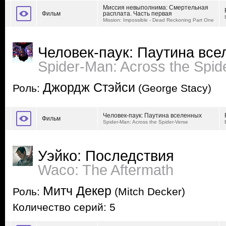
Миссия невыполнима: Смертельная
Фильм
расплата. Часть первая
Mission: Impossible - Dead Reckoning Part One
Человек-паук: Паутина вс
Spider-Man: Across the Spid
Джордж Стэйси
Роль:
(George Stacy)
Человек-паук: Паутина вселенных
Фильм
Spider-Man: Across the Spider-Verse
Уэйко: Последствия
Waco: The Aftermath
Митч Декер
Роль:
(Mitch Decker)
Количество серий: 5