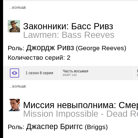
…БОЛЬШЕ
Законники: Басс Ривз
Lawmen: Bass Reeves
Джордж Ривз
Роль:
(George Reeves)
Количество серий: 2
Часть восьмая
1 сезон 8 серия
PART VIII
…БОЛЬШЕ
Миссия невыполнима: Сме
Mission Impossible - Dead 
Джаспер Бриггс
Роль:
(Briggs)