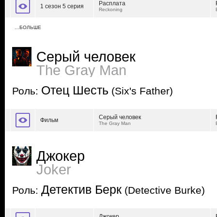
Расплата
1 сезон 5 серия
Reckoning
…БОЛЬШЕ
Серый человек
The Gray Man
Отец Шесть
Роль:
(Six's Father)
Серый человек
Фильм
The Gray Man
Джокер
Joker
Детектив Берк
Роль:
(Detective Burke)
Джокер