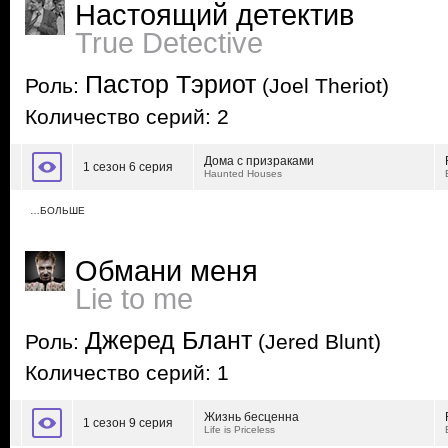
Настоящий детектив
True Detective
Пастор Тэриот
Роль:
(Joel Theriot)
Количество серий: 2
Дома с призраками
1 сезон 6 серия
Haunted Houses
…БОЛЬШЕ
Обмани меня
Lie to me
Джеред Блант
Роль:
(Jered Blunt)
Количество серий: 1
Жизнь бесценна
1 сезон 9 серия
Life is Priceless