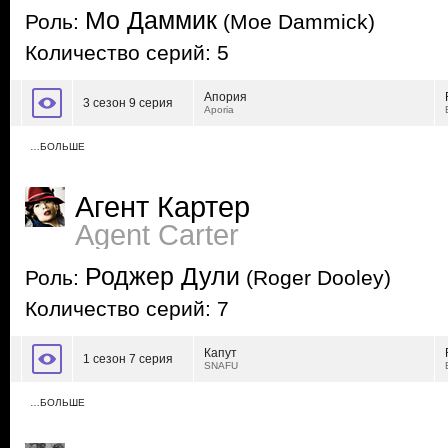
Мо Даммик
Роль:
(Moe Dammick)
Количество серий: 5
Апория
3 сезон 9 серия
Aporia
…БОЛЬШЕ
Агент Картер
Agent Carter
Роджер Дули
Роль:
(Roger Dooley)
Количество серий: 7
Капут
1 сезон 7 серия
SNAFU
…БОЛЬШЕ