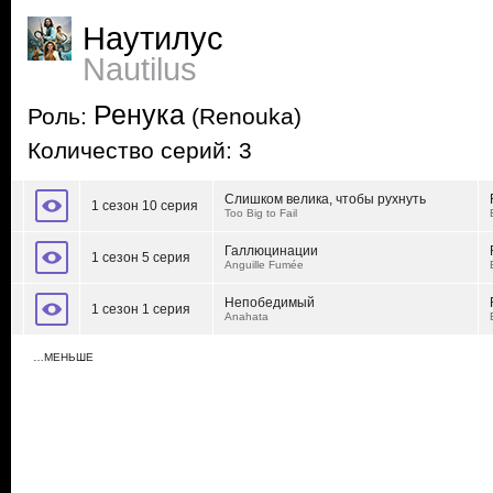
Наутилус
Nautilus
Ренука
Роль:
(Renouka)
Количество серий: 3
Слишком велика, чтобы рухнуть
1 сезон 10 серия
Too Big to Fail
Галлюцинации
1 сезон 5 серия
Anguille Fumée
Непобедимый
1 сезон 1 серия
Anahata
…МЕНЬШЕ