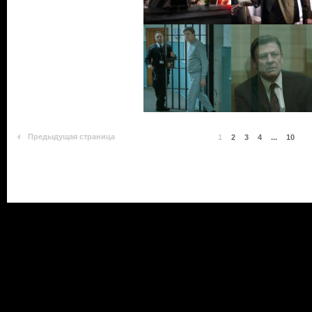
Предыдущая страница
1
2
3
4
...
10