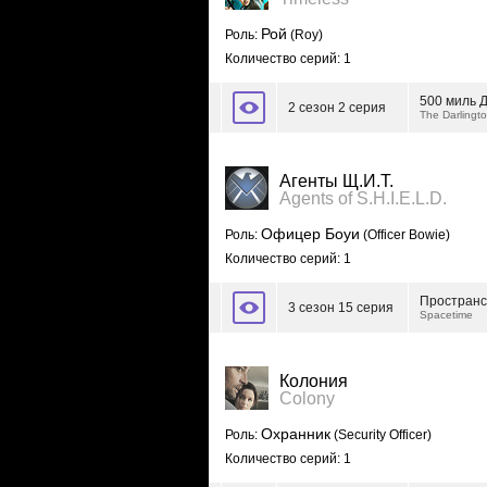
Рой
Роль:
(Roy)
Количество серий: 1
500 миль 
2 сезон 2 серия
The Darlingt
Агенты Щ.И.Т.
Agents of S.H.I.E.L.D.
Офицер Боуи
Роль:
(Officer Bowie)
Количество серий: 1
Пространс
3 сезон 15 серия
Spacetime
Колония
Colony
Охранник
Роль:
(Security Officer)
Количество серий: 1