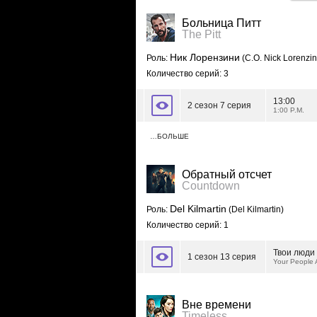
Больница Питт
The Pitt
Ник Лорензини
Роль:
(C.O. Nick Lorenzin
Количество серий: 3
13:00
2 сезон 7 серия
1:00 P.M.
…БОЛЬШЕ
Обратный отсчет
Countdown
Del Kilmartin
Роль:
(Del Kilmartin)
Количество серий: 1
Твои люди
1 сезон 13 серия
Your People 
Вне времени
Timeless