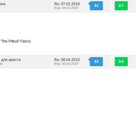
она
Ru: 07.02.2016
91
8.7
Eng: 04.02.2016
'The Pitbull' Falco)
 для ареста
Ru: 08.04.2015
93
9.5
se
Eng: 30.03.2015