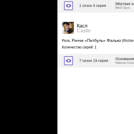
Мёртвая з
1 сезон 4 серия
Blind Spot
Касл
Castle
Риччи «Питбуль» Фалько
Роль:
(Richie 
Количество серий: 1
Основания
7 сезон 19 серия
Habeas Corp