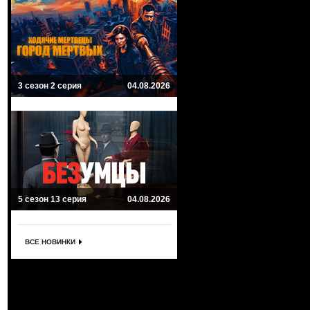
3 сезон 2 серия
04.08.2026
5 сезон 13 серия
04.08.2026
ВСЕ НОВИНКИ