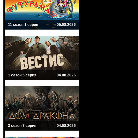
11 сезон 1 серия
05.08.2026
1 сезон 5 серия
04.08.2026
3 сезон 7 серия
04.08.2026