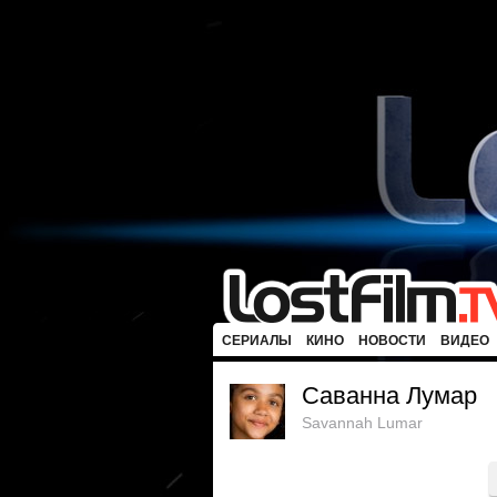
СЕРИАЛЫ
КИНО
НОВОСТИ
ВИДЕО
Саванна Лумар
Savannah Lumar