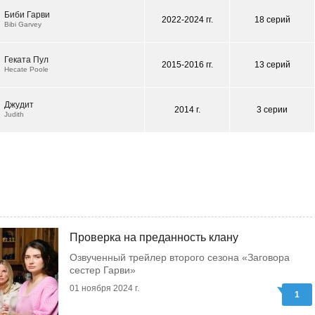
Биби Гарви
2022-2024 гг.
18 серий
Bibi Garvey
Геката Пул
2015-2016 гг.
13 серий
Hecate Poole
Джудит
2014 г.
3 серии
Judith
Проверка на преданность клану
Озвученный трейлер второго сезона «Заговора
сестер Гарви»
01 ноября 2024 г.
1