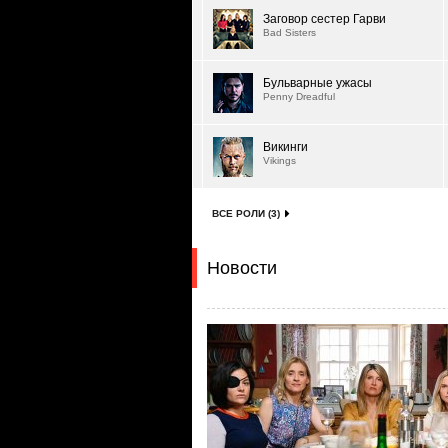
Заговор сестер Гарви
Bad Sisters
Бульварные ужасы
Penny Dreadful
Викинги
Vikings
ВСЕ РОЛИ (3)
Новости