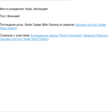
Место рождения: Корк, Ирландия
Пол: Женский
Последняя роль: Биби Гарви (Bibi Garvey) в сериале
Заговор сестер Гарви
(Bad Sisters)
Сериалы с участием:
Бульварные ужасы (Penny Dreadful)
,
Викинги (Vikings)
,
Заговор сестер Гарви (Bad Sisters)