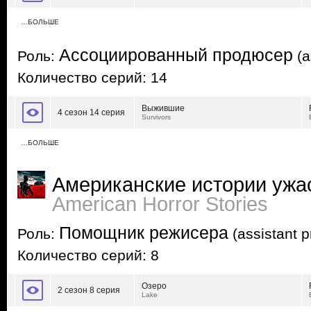
…БОЛЬШЕ
Ассоциированный продюсер
Роль:
(a
Количество серий: 14
Выжившие
4 сезон 14 серия
Survivors
…БОЛЬШЕ
Американские истории ужа
American Horror Stories
Помощник режисера
Роль:
(assistant p
Количество серий: 8
Озеро
2 сезон 8 серия
Lake