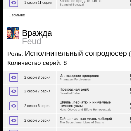
Красивое предательство
1 сезон 11 серия
Beautiful Betrayal
…БОЛЬШЕ
Вражда
Feud
Исполнительный сопродюсер
Роль:
(
Количество серий: 8
Иллюзорное прощение
2 сезон 8 серия
Phantasm Forgiveness
Прекрасная Бейб
2 сезон 7 серия
Beautiful Babe
Шляпы, перчатки и никчёмные
2 сезон 6 серия
гомосексуалы
Hats, Gloves and Effete Homosexuals
Тайная частная жизнь лебедей
2 сезон 5 серия
The Secret Inner Lives of Swans