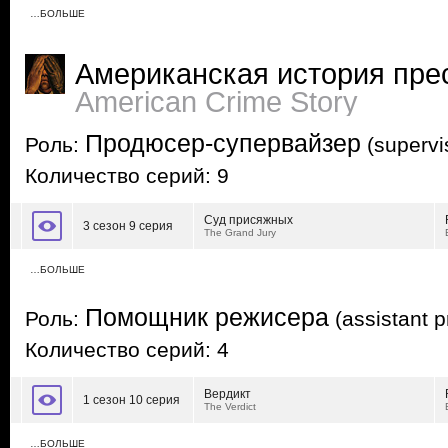
…БОЛЬШЕ
Американская история пре
American Crime Story
Продюсер-супервайзер
Роль:
(supervi
Количество серий: 9
Суд присяжных
3 сезон 9 серия
The Grand Jury
…БОЛЬШЕ
Помощник режисера
Роль:
(assistant p
Количество серий: 4
Вердикт
1 сезон 10 серия
The Verdict
…БОЛЬШЕ