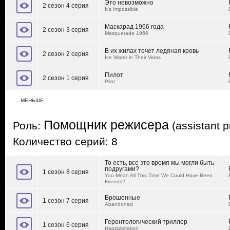
Это невозможно
2 сезон 4 серия
It's Impossible
Маскарад 1966 года
2 сезон 3 серия
Masquerade 1966
В их жилах течет ледяная кровь
2 сезон 2 серия
Ice Water in Their Veins
Пилот
2 сезон 1 серия
Pilot
…МЕНЬШЕ
Помощник режисера
Роль:
(assistant p
Количество серий: 8
То есть, все это время мы могли быть
подругами?
1 сезон 8 серия
You Mean All This Time We Could Have Been
Friends?
Брошенные
1 сезон 7 серия
Abandoned
Геронтологический триллер
1 сезон 6 серия
Hagsploitation