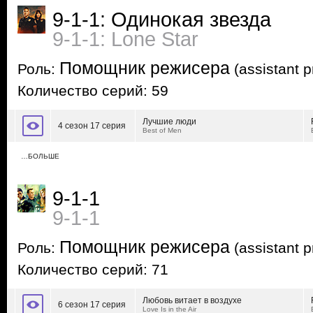
9-1-1: Одинокая звезда
9-1-1: Lone Star
Помощник режисера
Роль:
(assistant p
Количество серий: 59
Лучшие люди
4 сезон 17 серия
Best of Men
…БОЛЬШЕ
9-1-1
9-1-1
Помощник режисера
Роль:
(assistant p
Количество серий: 71
Любовь витает в воздухе
6 сезон 17 серия
Love Is in the Air