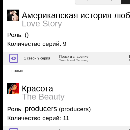
Американская история лю
Love Story
Роль:
()
Количество серий: 9
Поиск и спасение
1 сезон 9 серия
Search and Recovery
…БОЛЬШЕ
Красота
The Beauty
producers
Роль:
(producers)
Количество серий: 11