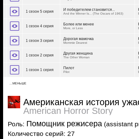
И победителем становится...
1 сезон 5 серия
And the Winner Is... (The Oscars of 1963)
Более или менее
1 сезон 4 серия
More, or Less
Дорогая мамочка
1 сезон 3 серия
Mommie Dearest
Другая женщина
1 сезон 2 серия
The Other Woman
Пилот
1 сезон 1 серия
Pilot
…МЕНЬШЕ
Американская история ужа
American Horror Story
Помощник режисера
Роль:
(assistant p
Количество серий: 27