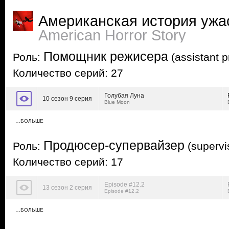
Американская история ужа
American Horror Story
Помощник режисера
Роль:
(assistant p
Количество серий: 27
Голубая Луна
10 сезон 9 серия
Blue Moon
…БОЛЬШЕ
Продюсер-супервайзер
Роль:
(supervi
Количество серий: 17
Episode #12.2
13 сезон 2 серия
Episode #12.2
…БОЛЬШЕ