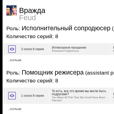
Вражда
Feud
Исполнительный сопродюсер
Роль:
(
Количество серий: 8
Иллюзорное прощение
2 сезон 8 серия
Phantasm Forgiveness
…БОЛЬШЕ
Помощник режисера
Роль:
(assistant p
Количество серий: 8
То есть, все это время мы могли быть
подругами?
1 сезон 8 серия
You Mean All This Time We Could Have Been
Friends?
…БОЛЬШЕ