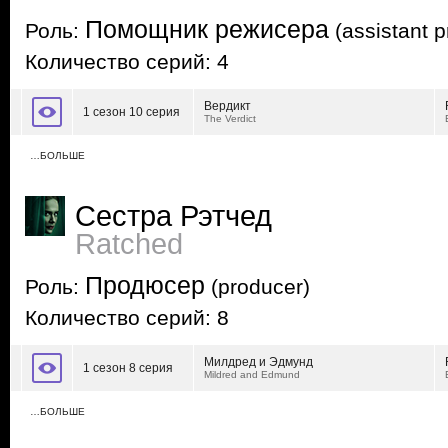
Помощник режисера
Роль:
(assistant p
Количество серий: 4
Вердикт
1 сезон 10 серия
The Verdict
…БОЛЬШЕ
Сестра Рэтчед
Ratched
Продюсер
Роль:
(producer)
Количество серий: 8
Милдред и Эдмунд
1 сезон 8 серия
Mildred and Edmund
…БОЛЬШЕ