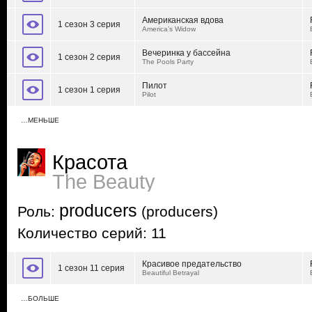
Американская вдова
1 сезон 3 серия
America’s Widow
Вечеринка у бассейна
1 сезон 2 серия
The Pools Party
Пилот
1 сезон 1 серия
Pilot
…МЕНЬШЕ
Красота
The Beauty
producers
Роль:
(producers)
Количество серий: 11
Красивое предательство
1 сезон 11 серия
Beautiful Betrayal
…БОЛЬШЕ