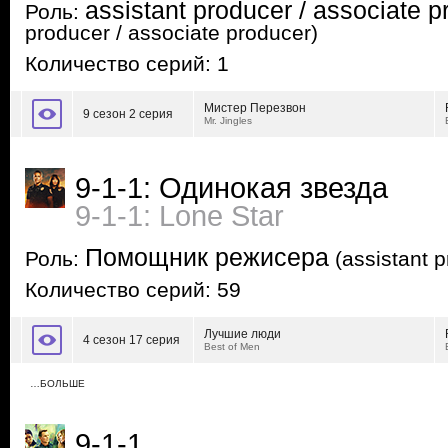
assistant producer / associate p
Роль:
producer / associate producer)
Количество серий: 1
Мистер Перезвон
9 сезон 2 серия
Mr. Jingles
9-1-1: Одинокая звезда
9-1-1: Lone Star
Помощник режисера
Роль:
(assistant p
Количество серий: 59
Лучшие люди
4 сезон 17 серия
Best of Men
…БОЛЬШЕ
9-1-1