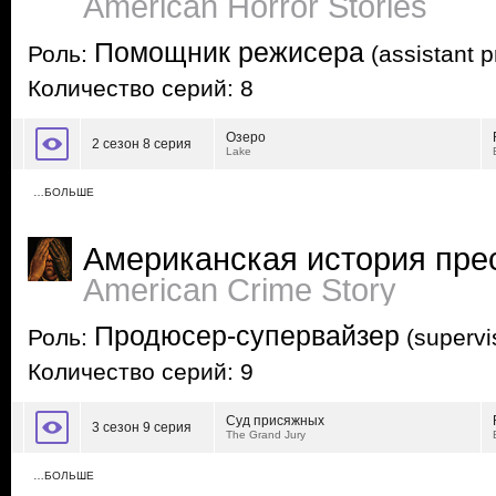
American Horror Stories
Помощник режисера
Роль:
(assistant p
Количество серий: 8
Озеро
2 сезон 8 серия
Lake
…БОЛЬШЕ
Американская история пре
American Crime Story
Продюсер-супервайзер
Роль:
(supervi
Количество серий: 9
Суд присяжных
3 сезон 9 серия
The Grand Jury
…БОЛЬШЕ