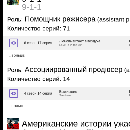
9-1-1
Помощник режисера
Роль:
(assistant p
Количество серий: 71
Любовь витает в воздухе
6 сезон 17 серия
Love Is in the Air
…БОЛЬШЕ
Ассоциированный продюсер
Роль:
(a
Количество серий: 14
Выжившие
4 сезон 14 серия
Survivors
…БОЛЬШЕ
Американские истории ужа