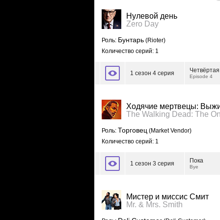
Нулевой день
Zero Day
Бунтарь
Роль:
(Rioter)
Количество серий: 1
Четвёртая
1 сезон 4 серия
Episode 4
Ходячие мертвецы: Выж
The Walking Dead: The O
Торговец
Роль:
(Market Vendor)
Количество серий: 1
Пока
1 сезон 3 серия
Bye
Мистер и миссис Смит
Mr. & Mrs. Smith