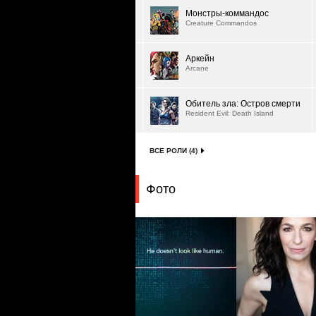
Монстры-коммандос
Creature Commandos
Аркейн
Arcane
Обитель зла: Остров смерти
Resident Evil: Death Island
ВСЕ РОЛИ (4)
Фото