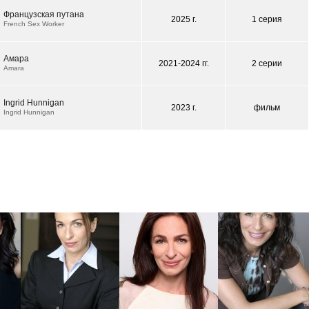
Французская путана
2025 г.
1 серия
French Sex Worker
Амара
2021-2024 гг.
2 серии
Amara
Ingrid Hunnigan
2023 г.
фильм
Ingrid Hunnigan