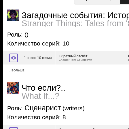
Загадочные события: Истор
Stranger Things: Tales from 
Роль:
()
Количество серий: 10
Обратный отсчёт
1 сезон 10 серия
Chapter Ten: Countdown
…БОЛЬШЕ
Что если?..
What If...?
Сценарист
Роль:
(writers)
Количество серий: 8