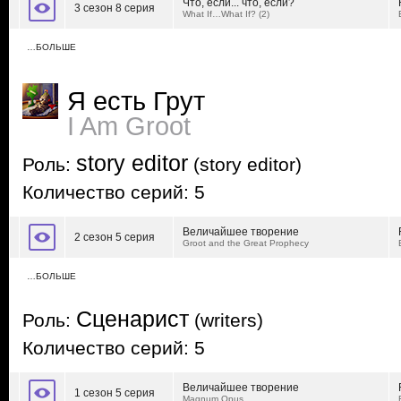
Что, если... что, если?
3 сезон 8 серия
What If…What If? (2)
…БОЛЬШЕ
Я есть Грут
I Am Groot
story editor
Роль:
(story editor)
Количество серий: 5
Величайшее творение
2 сезон 5 серия
Groot and the Great Prophecy
…БОЛЬШЕ
Сценарист
Роль:
(writers)
Количество серий: 5
Величайшее творение
1 сезон 5 серия
Magnum Opus