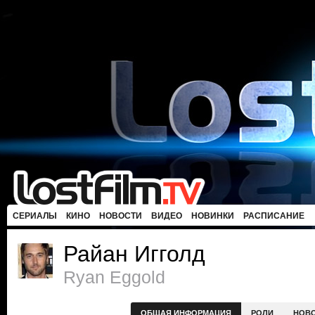
СЕРИАЛЫ
КИНО
НОВОСТИ
ВИДЕО
НОВИНКИ
РАСПИСАНИЕ
Райан Игголд
Ryan Eggold
ОБЩАЯ ИНФОРМАЦИЯ
РОЛИ
НОВ