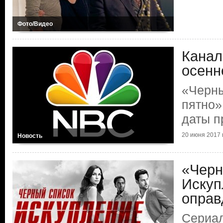
Фото/Видео
Канал
осенн
«Черны
пятно»
даты п
20 июня 2017 г
Новость
«Черн
Искуп
оправ
Сериал