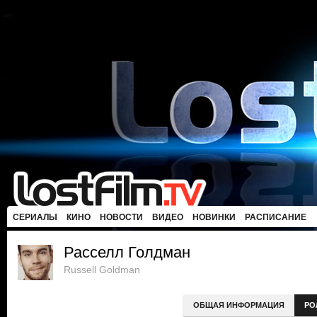
СЕРИАЛЫ
КИНО
НОВОСТИ
ВИДЕО
НОВИНКИ
РАСПИСАНИЕ
Расселл Голдман
Russell Goldman
ОБЩАЯ ИНФОРМАЦИЯ
РО