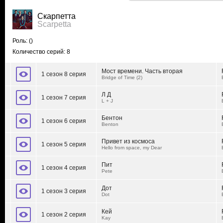
Скарпетта
Scarpetta
Роль:
()
Количество серий: 8
Мост времени. Часть вторая
1 сезон 8 серия
Bridge of Time (2)
Л Д
1 сезон 7 серия
L + J
Бентон
1 сезон 6 серия
Benton
Привет из космоса
1 сезон 5 серия
Hello from space, my Dear
Пит
1 сезон 4 серия
Pete
Дот
1 сезон 3 серия
Dot
Кей
1 сезон 2 серия
Kay