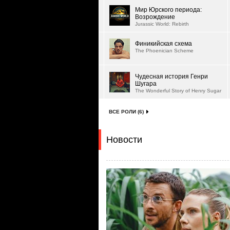
Мир Юрского периода:
Возрождение
Jurassic World: Rebirth
Финикийская схема
The Phoenician Scheme
Чудесная история Генри
Шугара
The Wonderful Story of Henry Sugar
ВСЕ РОЛИ (6)
Новости