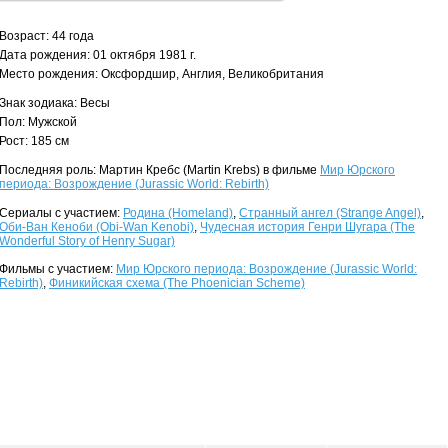
Возраст: 44 года
Дата рождения: 01 октября 1981 г.
Место рождения: Оксфордшир, Англия, Великобритания
Знак зодиака: Весы
Пол: Мужской
Рост: 185 см
Последняя роль: Мартин Кребс (Martin Krebs) в фильме
Мир Юрского
периода: Возрождение (Jurassic World: Rebirth)
Сериалы с участием:
Родина (Homeland)
,
Странный ангел (Strange Angel)
,
Оби-Ван Кеноби (Obi-Wan Kenobi)
,
Чудесная история Генри Шугара (The
Wonderful Story of Henry Sugar)
Фильмы с участием:
Мир Юрского периода: Возрождение (Jurassic World:
Rebirth)
,
Финикийская схема (The Phoenician Scheme)