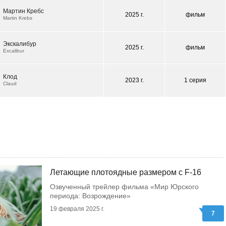
Мартин Кребс
2025 г.
фильм
Martin Krebs
Экскалибур
2025 г.
фильм
Excalibur
Клод
2023 г.
1 серия
Claud
Летающие плотоядные размером с F-16
Озвученный трейлер фильма «Мир Юрского
периода: Возрождение»
19 февраля 2025 г.
7