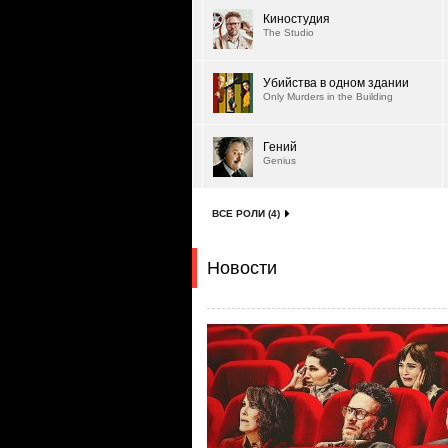
Киностудия
The Studio
Убийства в одном здании
Only Murders in the Building
Гений
Genius
ВСЕ РОЛИ (4)
Новости