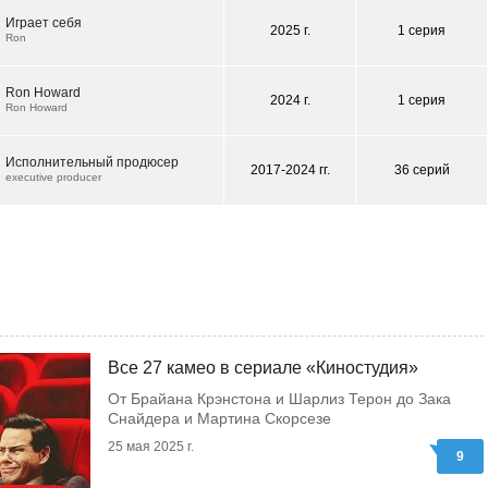
Играет себя
2025 г.
1 серия
Ron
Ron Howard
2024 г.
1 серия
Ron Howard
Исполнительный продюсер
2017-2024 гг.
36 серий
executive producer
Все 27 камео в сериале «Киностудия»
От Брайана Крэнстона и Шарлиз Терон до Зака
Снайдера и Мартина Скорсезе
25 мая 2025 г.
9