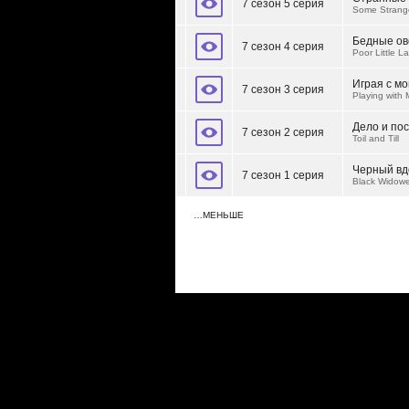
7 сезон 5 серия
Some Strang
Бедные ов
7 сезон 4 серия
Poor Little L
Играя с м
7 сезон 3 серия
Playing with 
Дело и по
7 сезон 2 серия
Toil and Till
Черный вд
7 сезон 1 серия
Black Widowe
…МЕНЬШЕ