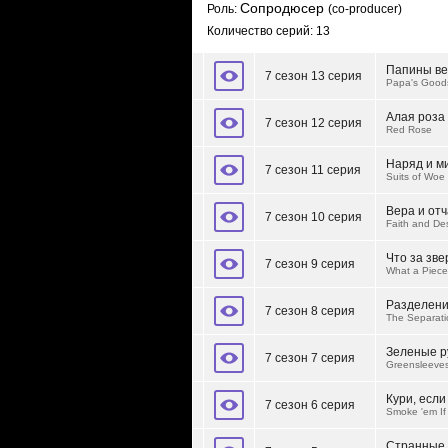
Сопродюсер
Роль:
(co-producer)
Количество серий: 13
Папины в
7 сезон 13 серия
Papa's Good
Алая роза
7 сезон 12 серия
Red Rose
Наряд и м
7 сезон 11 серия
Suits of Woe
Вера и от
7 сезон 10 серия
Faith and D
Что за зве
7 сезон 9 серия
What a Piece
Разделени
7 сезон 8 серия
The Separati
Зеленые р
7 сезон 7 серия
Greensleeve
Кури, если
7 сезон 6 серия
Smoke 'em If
Странные