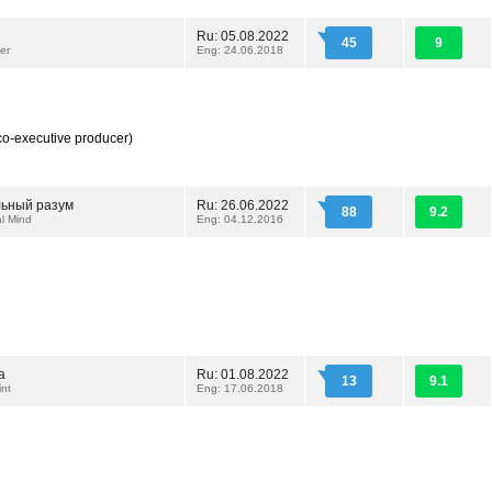
Ru: 05.08.2022
45
9
er
Eng: 24.06.2018
co-executive producer)
ьный разум
Ru: 26.06.2022
88
9.2
l Mind
Eng: 04.12.2016
а
Ru: 01.08.2022
13
9.1
int
Eng: 17.06.2018