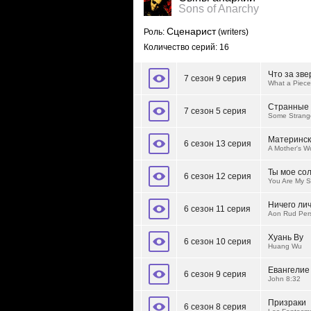
Sons of Anarchy
Сценарист
Роль:
(writers)
Количество серий: 16
Что за зве
7 сезон 9 серия
What a Piece
Странные
7 сезон 5 серия
Some Strang
Материнск
6 сезон 13 серия
A Mother's W
Ты мое со
6 сезон 12 серия
You Are My 
Ничего ли
6 сезон 11 серия
Aon Rud Per
Хуань Ву
6 сезон 10 серия
Huang Wu
Евангелие
6 сезон 9 серия
John 8:32
Призраки
6 сезон 8 серия