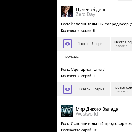
Нулевой день
Zero Day
Исполнительный сопродюсер
Роль:
(
Количество серий: 6
Шестая се
1 сезон 6 серия
Episode 6
…БОЛЬШЕ
Сценарист
Роль:
(writers)
Количество серий: 1
Третья се
1 сезон 3 серия
Episode 3
Мир Дикого Запада
Westworld
Исполнительный продюсер
Роль:
(exe
Количество серий: 10