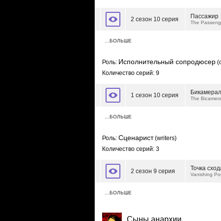
Пассажир
2 сезон 10 серия
The Passeng
…БОЛЬШЕ
Исполнительный сопродюсер
Роль:
(
Количество серий: 9
Бикамерал
1 сезон 10 серия
The Bicamera
…БОЛЬШЕ
Сценарист
Роль:
(writers)
Количество серий: 3
Точка сход
2 сезон 9 серия
Vanishing Po
…БОЛЬШЕ
Сыны анархии