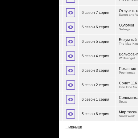
Los Fantasm
Отлучить 
6 сезон 7 серия
Sweet and V
Обломки
6 сезон 6 серия
Salvage
Безумный 
6 сезон 5 серия
The Mad Kin
Вольфсанг
6 сезон 4 серия
Wolfsangel
Покаяние
6 сезон 3 серия
Poenitentia
Сонет 116
6 сезон 2 серия
One One Six
Соломинк
6 сезон 1 серия
Straw
Мир тесен
5 сезон 6 серия
Small World
…МЕНЬШЕ