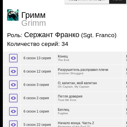
Гримм
Grimm
Сержант Франко
Роль:
(Sgt. Franco)
Количество серий: 34
Конец
6 сезон 13 серия
The End
Разрушитель расправил плечи
6 сезон 12 серия
Zerstörer Shrugged
О, капитан, мой капитан
6 сезон 3 серия
Oh Captain, My Captain
Петля доверия
6 сезон 2 серия
Trust Me Knot
Беглец
6 сезон 1 серия
Fugitive
Начало конца. Часть 2
5 сезон 22 серия
Beginning of the End (2)