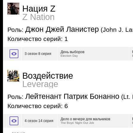
Нация Z
Z Nation
Джон Джей Ланистер
Роль:
(John J. La
Количество серий: 1
День выборов
3 сезон 8 серия
Election Day
Воздействие
Leverage
Лейтенант Патрик Бонанно
Роль:
(Lt.
Количество серий: 6
Дело о вечере для мальчиков
4 сезон 14 серия
The Boys' Night Out Job