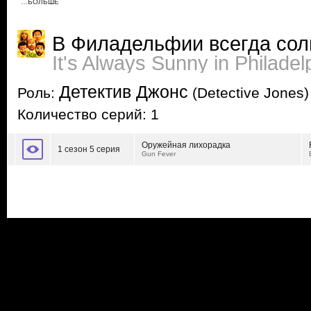
…БОЛЬШЕ
В Филадельфии всегда сол
It's Always Sunny in Philadel
Детектив Джонс
Роль:
(Detective Jones)
Количество серий: 1
Оружейная лихорадка
1 сезон 5 серия
Gun Fever