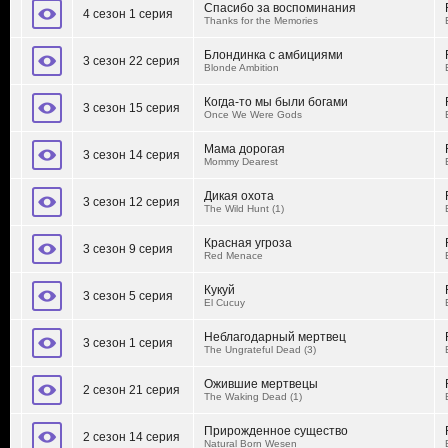
Спасибо за воспоминания
4 сезон 1 серия
Thanks for the Memories
Блондинка с амбициями
3 сезон 22 серия
Blonde Ambition
Когда-то мы были богами
3 сезон 15 серия
Once We Were Gods
Мама дорогая
3 сезон 14 серия
Mommy Dearest
Дикая охота
3 сезон 12 серия
The Wild Hunt (1)
Красная угроза
3 сезон 9 серия
Red Menace
Кукуй
3 сезон 5 серия
El Cucuy
Неблагодарный мертвец
3 сезон 1 серия
The Ungrateful Dead (3)
Ожившие мертвецы
2 сезон 21 серия
The Waking Dead (1)
Прирожденное существо
2 сезон 14 серия
Natural Born Wesen