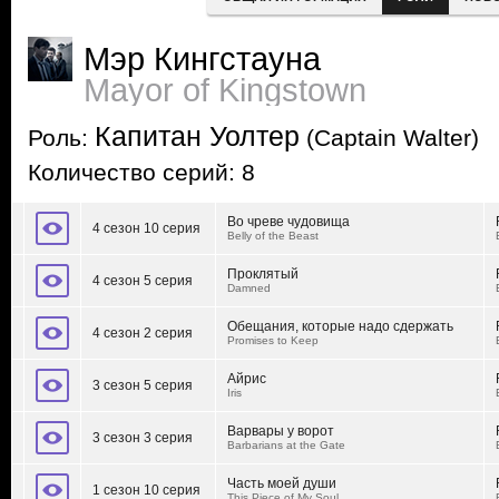
Мэр Кингстауна
Mayor of Kingstown
Капитан Уолтер
Роль:
(Captain Walter)
Количество серий: 8
Во чреве чудовища
4 сезон 10 серия
Belly of the Beast
Проклятый
4 сезон 5 серия
Damned
Обещания, которые надо сдержать
4 сезон 2 серия
Promises to Keep
Айрис
3 сезон 5 серия
Iris
Варвары у ворот
3 сезон 3 серия
Barbarians at the Gate
Часть моей души
1 сезон 10 серия
This Piece of My Soul