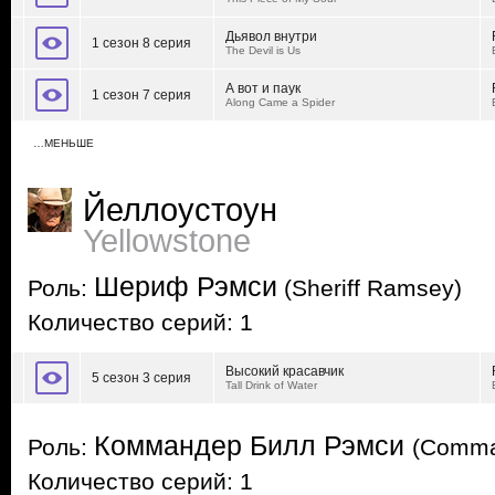
Дьявол внутри
1 сезон 8 серия
The Devil is Us
А вот и паук
1 сезон 7 серия
Along Came a Spider
…МЕНЬШЕ
Йеллоустоун
Yellowstone
Шериф Рэмси
Роль:
(Sheriff Ramsey)
Количество серий: 1
Высокий красавчик
5 сезон 3 серия
Tall Drink of Water
Коммандер Билл Рэмси
Роль:
(Comma
Количество серий: 1