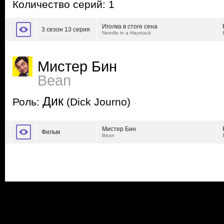
Количество серий: 1
Иголка в стоге сена
3 сезон 13 серия
Needle in a Haystack
Мистер Бин
Bean
Дик
Роль:
(Dick Journo)
Мистер Бин
Фильм
Bean