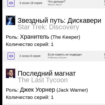
Что дальше?
3 сезон 18 серия
What's Next?
Звездный путь: Дискавери
Star Trek: Discovery
Хранитель
Роль:
(The Keeper)
Количество серий: 1
Если память не подводит
2 сезон 8 серия
If Memory Serves
Последний магнат
The Last Tycoon
Джек Уорнер
Роль:
(Jack Warner)
Количество серий: 1