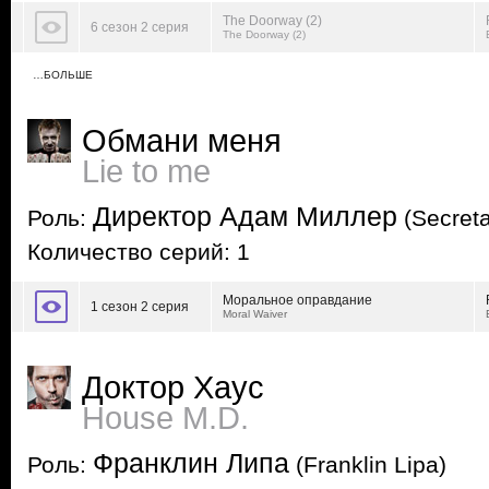
The Doorway (2)
6 сезон 2 серия
The Doorway (2)
…БОЛЬШЕ
Обмани меня
Lie to me
Директор Адам Миллер
Роль:
(Secreta
Количество серий: 1
Моральное оправдание
1 сезон 2 серия
Moral Waiver
Доктор Хаус
House M.D.
Франклин Липа
Роль:
(Franklin Lipa)