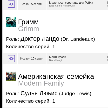
Маленькая серенада для Рейха
1 сезон 5 серия
Eine Kleine Reichmusik
Гримм
Grimm
Доктор Ландо
Роль:
(Dr. Landeaux)
Количество серий: 1
Магия крови
6 сезон 10 серия
Blood Magic
Американская семейка
Modern Family
Судья Люьис
Роль:
(Judge Lewis)
Количество серий: 1