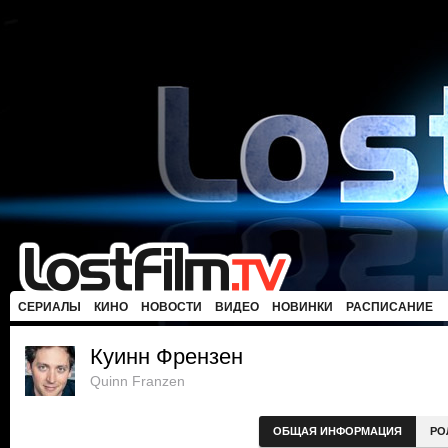
СЕРИАЛЫ
КИНО
НОВОСТИ
ВИДЕО
НОВИНКИ
РАСПИСАНИЕ
Куинн Френзен
Quinn Franzen
ОБЩАЯ ИНФОРМАЦИЯ
РО