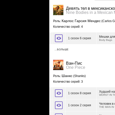
Девять тел в мексиканск
Nine Bodies in a Mexican
Карлос Гарсия Мендес
Роль:
(Carlos G
Количество серий: 4
Мешки для
1 сезон 6 серия
Body Bags
…БОЛЬШЕ
Ван-Пис
One Piece
Шанкс
Роль:
(Shanks)
Количество серий: 3
Худший на
1 сезон 8 серия
WORST IN T
Человек в
1 сезон 2 серия
THE MAN IN