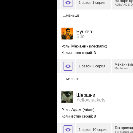
На заре п
1 сезон 1 серия
ROMANCE 
…МЕНЬШЕ
Бункер
Silo
Механик
Роль:
(Mechanic)
Количество серий: 3
Механизм
1 сезон 3 серия
Machines
…БОЛЬШЕ
Шершни
Yellowjackets
Адам
Роль:
(Adam)
Количество серий: 8
Так проход
1 сезон 10 серия
Sic Transit G