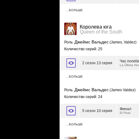
…БОЛЬШЕ
Королева юга
Queen of the South
Джеймс Вальдес
Роль:
(James, Valdez)
Количество серий: 25
Час погиб
2 сезон 13 серия
La Última Hor
…БОЛЬШЕ
Джеймс Вальдес
Роль:
(James Valdez)
Количество серий: 24
Финал
5 сезон 10 серия
El Final
…БОЛЬШЕ