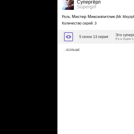
Супергёрл
Supergirl
Мистер Миксизпитлик
Роль:
(Mr. Mxyzpt
Количество серий: 3
Это супер
5 сезон 13 серия
It's a Super L
…БОЛЬШЕ