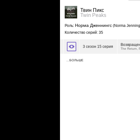
Твин Пикс
Twin Peaks
Норма Дженнингс
Роль:
(Norma Jenning
Количество серий: 35
Возвращен
3 сезон 15 серия
The Return, 
…БОЛЬШЕ