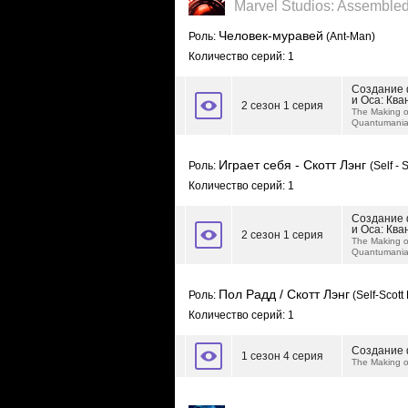
Marvel Studios: Assemble
Человек-муравей
Роль:
(Ant-Man)
Количество серий: 1
Создание 
и Оса: Кв
2 сезон 1 серия
The Making o
Quantumani
Играет себя - Скотт Лэнг
Роль:
(Self - 
Количество серий: 1
Создание 
и Оса: Кв
2 сезон 1 серия
The Making o
Quantumani
Пол Радд / Скотт Лэнг
Роль:
(Self-Scott
Количество серий: 1
Создание 
1 сезон 4 серия
The Making o