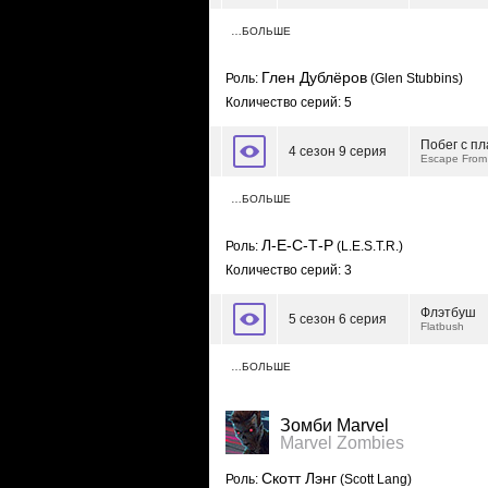
…БОЛЬШЕ
Глен Дублёров
Роль:
(Glen Stubbins)
Количество серий: 5
Побег с п
4 сезон 9 серия
Escape From
…БОЛЬШЕ
Л-Е-С-Т-Р
Роль:
(L.E.S.T.R.)
Количество серий: 3
Флэтбуш
5 сезон 6 серия
Flatbush
…БОЛЬШЕ
Зомби Marvel
Marvel Zombies
Скотт Лэнг
Роль:
(Scott Lang)