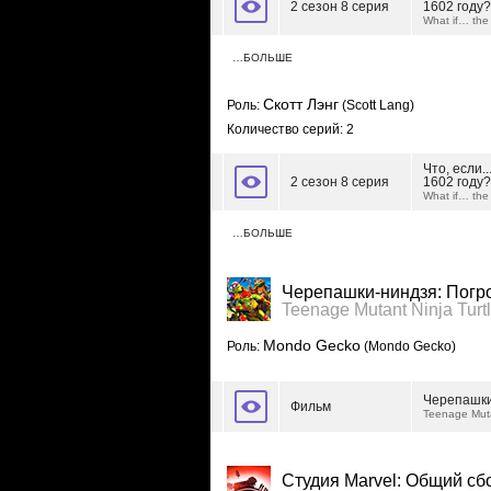
2 сезон 8 серия
1602 году?
What if… the
…БОЛЬШЕ
Скотт Лэнг
Роль:
(Scott Lang)
Количество серий: 2
Что, если.
2 сезон 8 серия
1602 году?
What if… the
…БОЛЬШЕ
Черепашки-ниндзя: Погр
Teenage Mutant Ninja Tur
Mondo Gecko
Роль:
(Mondo Gecko)
Черепашки
Фильм
Teenage Muta
Студия Marvel: Общий сб