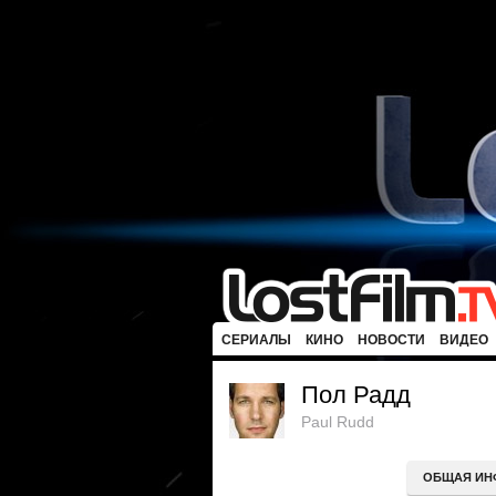
СЕРИАЛЫ
КИНО
НОВОСТИ
ВИДЕО
Пол Радд
Paul Rudd
ОБЩАЯ ИН