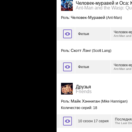
Человек-муравей и Оса:
Ant-Man and the Wasp: Q
Человек-Муравей
Роль:
(Ant-Man)
Человек-м
Фильм
Ant-Man and
Скотт Лэнг
Роль:
(Scott Lang)
Человек-м
Фильм
Ant-Man and
Друзья
Friends
Майк Хэнниган
Роль:
(Mike Hannigan)
Количество серий: 18
Последняя
10 сезон 17 серия
The Last On