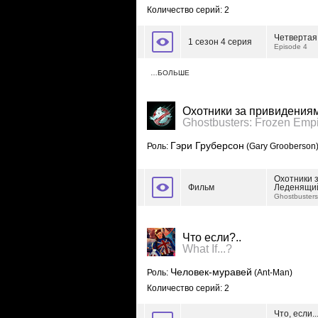
Количество серий: 2
Четвертая
1 сезон 4 серия
Episode 4
…БОЛЬШЕ
Охотники за привидения
Ghostbusters: Frozen Emp
Гэри Груберсон
Роль:
(Gary Grooberson
Охотники 
Фильм
Леденящи
Ghostbusters
Что если?..
What If...?
Человек-муравей
Роль:
(Ant-Man)
Количество серий: 2
Что, если.