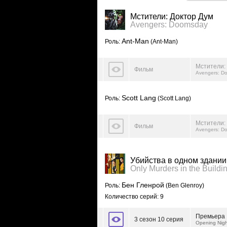
Мстители: Доктор Дум
Avengers: Doomsday
Ant-Man
Роль:
(Ant-Man)
Мстители:
Фильм
Avengers: D
Scott Lang
Роль:
(Scott Lang)
Мстители:
Фильм
Avengers: D
Убийства в одном здании
Only Murders in the Buildi
Бен Гленрой
Роль:
(Ben Glenroy)
Количество серий: 9
Премьера
3 сезон 10 серия
Opening Nigh