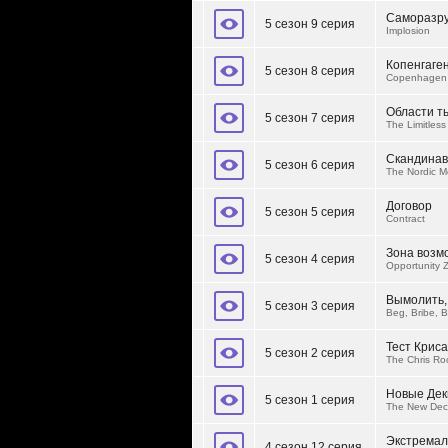
Саморазр
5 сезон 9 серия
Implosion
Копенгаге
5 сезон 8 серия
Copenhagen
Области т
5 сезон 7 серия
The Limitless
Скандинав
5 сезон 6 серия
The Nordic M
Договор
5 сезон 5 серия
Contract
Зона возм
5 сезон 4 серия
Opportunity 
Вымолить,
5 сезон 3 серия
Beg, Bribe, B
Тест Криса
5 сезон 2 серия
The Chris Ro
Новые Дек
5 сезон 1 серия
The New Dec
Экстремал
4 сезон 12 серия