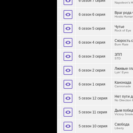
6 сезон 7 серия
Napoleon's H
Враг рода 
6 сезон 6 серия
Hostis Human
Чутье
6 сезон 5 серия
Rock of Eye
Скорость 
6 сезон 4 серия
Burn Rate
ЗПП
6 сезон 3 серия
STD
Лживые гл
6 сезон 2 серия
Lyin' Eyes
Канонада
6 сезон 1 серия
Cannonade
Нет пути 
5 сезон 12 серия
No Direction
Дым побе
5 сезон 11 серия
Victory Smok
Свобода
5 сезон 10 серия
Liberty