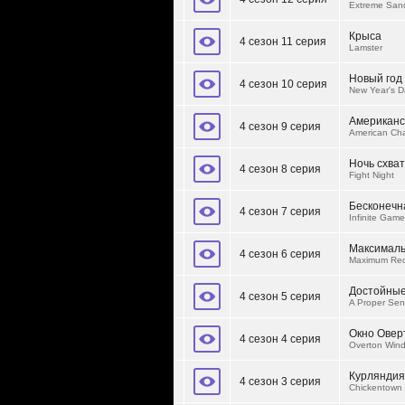
Extreme San
Крыса
4 сезон 11 серия
Lamster
Новый год
4 сезон 10 серия
New Year's D
Американс
4 сезон 9 серия
American Ch
Ночь схват
4 сезон 8 серия
Fight Night
Бесконечн
4 сезон 7 серия
Infinite Game
Максималь
4 сезон 6 серия
Maximum Rec
Достойные
4 сезон 5 серия
A Proper Sen
Окно Овер
4 сезон 4 серия
Overton Win
Курляндия
4 сезон 3 серия
Chickentown