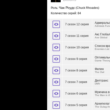
Чак Роудс
Роль:
(Chuck Rhoades)
Количество серий: 84
Адмиральс
7 сезон 12 серия
Admirals Fun
Акс Глоба
7 сезон 11 серия
Axe Global
Список вр
7 сезон 10 серия
Enemies List
Оптимальн
7 сезон 9 серия
Game Theory
Филин
7 сезон 8 серия
The Owl
Дептранс
7 сезон 7 серия
DMV
Мужчина в
7 сезон 6 серия
The Man in th
Архипелаг
7 сезон 5 серия
The Gulag Ar