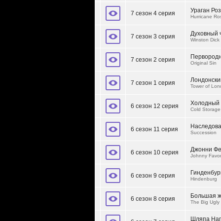
Ураган Ро
7 сезон 4 серия
Hurricane Ro
Духовный 
7 сезон 3 серия
Winston Dick
Первородн
7 сезон 2 серия
Original Sin
Лондонски
7 сезон 1 серия
Tower of Lo
Холодный 
6 сезон 12 серия
Cold Storage
Наследов
6 сезон 11 серия
Succession
Джонни Фе
6 сезон 10 серия
Johnny Favor
Гинденбур
6 сезон 9 серия
Hindenburg
Большая ж
6 сезон 8 серия
The Big Ugly
Шляпа На