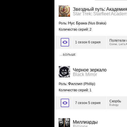
Звездный путь: Академи
Star Trek: Starfleet Acade
Нус Брака
Роль:
(Nus Braka)
Количество серий: 2
Полетели 
1 сезон 6 серия
Come, Let's 
…БОЛЬШЕ
Черное зеркало
Black Mirror
Филлип
Роль:
(Phillip)
Количество серий: 1
Скорбь
7 сезон 5 серия
Eulogy
Миллиарды
Billions