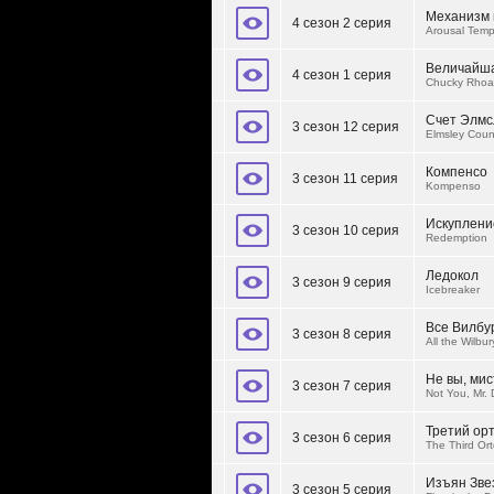
Механизм 
4 сезон 2 серия
Arousal Temp
Величайша
4 сезон 1 серия
Chucky Rhoa
Счет Элмс
3 сезон 12 серия
Elmsley Coun
Компенсо
3 сезон 11 серия
Kompenso
Искуплени
3 сезон 10 серия
Redemption
Ледокол
3 сезон 9 серия
Icebreaker
Все Вилбу
3 сезон 8 серия
All the Wilbur
Не вы, мис
3 сезон 7 серия
Not You, Mr.
Третий ор
3 сезон 6 серия
The Third Ort
Изъян Зве
3 сезон 5 серия