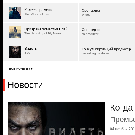
Колесо времени
Сценарист
The Wheel of Time
writers
Призраки поместья Блай
Сопродюсер
The Haunting of Bly Manor
co-producer
Видеть
Консультирующий продюсер
See
consulting producer
ВСЕ РОЛИ (3)
Новости
Когда
Премье
04 ноября 2019