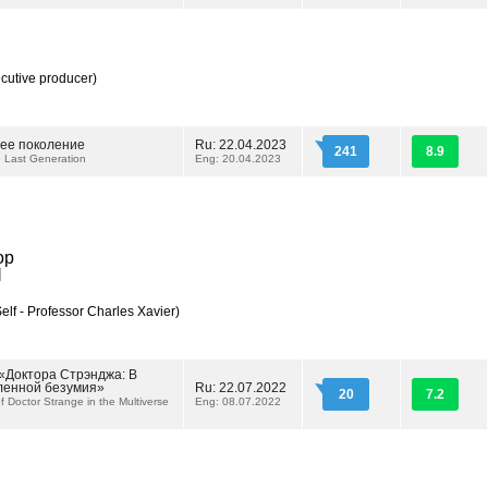
cutive producer)
ее поколение
Ru: 22.04.2023
241
8.9
e Last Generation
Eng: 20.04.2023
ор
d
elf - Professor Charles Xavier)
«Доктора Стрэнджа: В
ленной безумия»
Ru: 22.07.2022
20
7.2
 Doctor Strange in the Multiverse
Eng: 08.07.2022