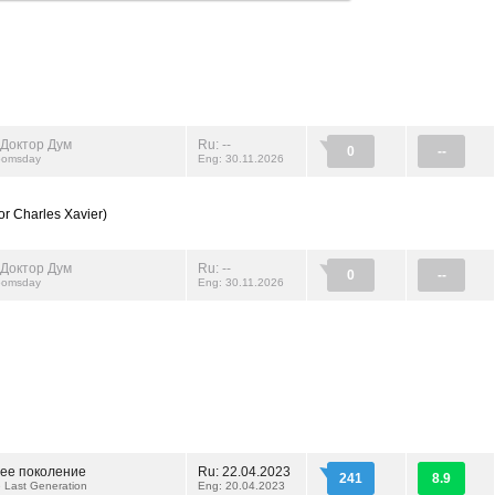
 Доктор Дум
Ru: --
0
--
oomsday
Eng: 30.11.2026
or Charles Xavier)
 Доктор Дум
Ru: --
0
--
oomsday
Eng: 30.11.2026
ее поколение
Ru: 22.04.2023
241
8.9
e Last Generation
Eng: 20.04.2023