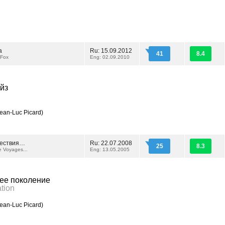
а
Ru: 15.09.2012
41
8.4
 Fox
Eng: 02.09.2010
йз
ean-Luc Picard)
шествия…
Ru: 22.07.2008
25
8.3
e Voyages...
Eng: 13.05.2005
ее поколение
tion
ean-Luc Picard)