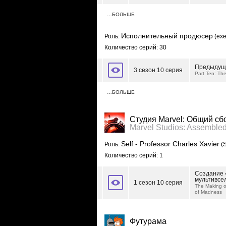
…БОЛЬШЕ
Исполнительный продюсер
Роль:
(exe
Количество серий: 30
Предыдущ
3 сезон 10 серия
Part Ten: Th
…БОЛЬШЕ
Студия Marvel: Общий сб
Marvel Studios: Assemble
Self - Professor Charles Xavier
Роль:
(S
Количество серий: 1
Создание 
мультивсе
1 сезон 10 серия
The Making of
of Madness
Футурама