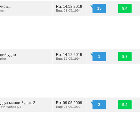
мира...
Ru: 14.12.2019
15
9.4
ngs...
Eng: 23.05.1994
щий удар
Ru: 14.12.2019
1
8.7
trike
Eng: 16.05.1994
двух миров. Часть 2
Ru: 09.05.2009
2
9.4
oth Worlds (2)
Eng: 24.09.1990