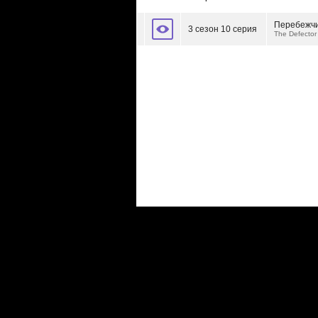
Перебежч
3 сезон 10 серия
The Defector