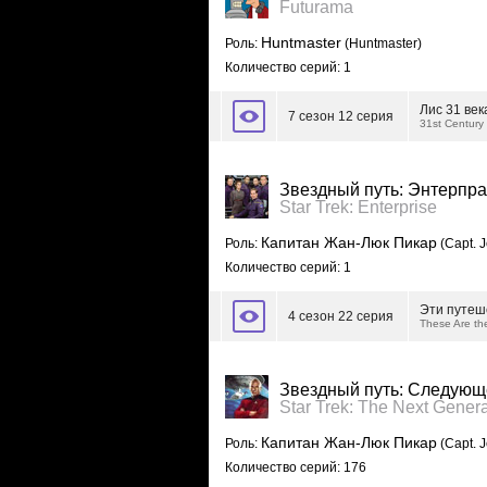
Futurama
Huntmaster
Роль:
(Huntmaster)
Количество серий: 1
Лис 31 век
7 сезон 12 серия
31st Century
Звездный путь: Энтерпра
Star Trek: Enterprise
Капитан Жан-Люк Пикар
Роль:
(Capt. J
Количество серий: 1
Эти путе
4 сезон 22 серия
These Are th
Звездный путь: Следующ
Star Trek: The Next Genera
Капитан Жан-Люк Пикар
Роль:
(Capt. J
Количество серий: 176