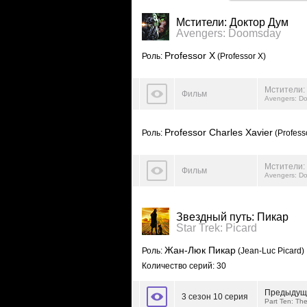
Мстители: Доктор Дум
Avengers: Doomsday
Professor X
Роль:
(Professor X)
Мстители:
Фильм
Avengers: D
Professor Charles Xavier
Роль:
(Profess
Мстители:
Фильм
Avengers: D
Звездный путь: Пикар
Star Trek: Picard
Жан-Люк Пикар
Роль:
(Jean-Luc Picard)
Количество серий: 30
Предыдущ
3 сезон 10 серия
Part Ten: Th