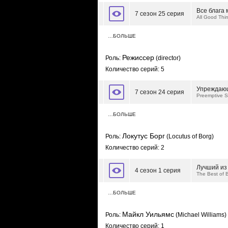
Все блага 
7 сезон 25 серия
All Good Thi
…БОЛЬШЕ
Режиссер
Роль:
(director)
Количество серий: 5
Упреждаю
7 сезон 24 серия
Preemptive S
…БОЛЬШЕ
Локутус Борг
Роль:
(Locutus of Borg)
Количество серий: 2
Лучший из 
4 сезон 1 серия
The Best of B
…БОЛЬШЕ
Майкл Уильямс
Роль:
(Michael Williams)
Количество серий: 1