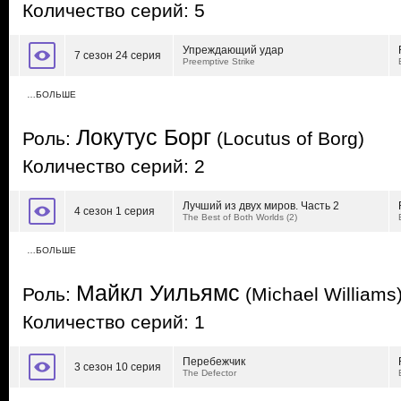
Количество серий: 5
Упреждающий удар
7 сезон 24 серия
Preemptive Strike
…БОЛЬШЕ
Локутус Борг
Роль:
(Locutus of Borg)
Количество серий: 2
Лучший из двух миров. Часть 2
4 сезон 1 серия
The Best of Both Worlds (2)
…БОЛЬШЕ
Майкл Уильямс
Роль:
(Michael Williams
Количество серий: 1
Перебежчик
3 сезон 10 серия
The Defector