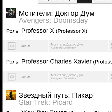
Мстители: Доктор Дум
Avengers: Doomsday
Professor X
Роль:
(Professor X)
Мстители: Доктор Дум
Фильм
Avengers: Doomsday
Professor Charles Xavier
Роль:
(Profess
Мстители: Доктор Дум
Фильм
Avengers: Doomsday
Звездный путь: Пикар
Star Trek: Picard