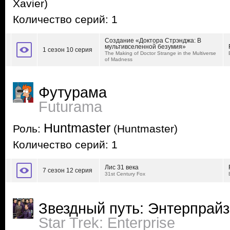
Xavier)
Количество серий: 1
Создание «Доктора Стрэнджа: В
мультивселенной безумия»
1 сезон 10 серия
The Making of Doctor Strange in the Multiverse
of Madness
Футурама
Futurama
Huntmaster
Роль:
(Huntmaster)
Количество серий: 1
Лис 31 века
7 сезон 12 серия
31st Century Fox
Звездный путь: Энтерпрайз
Star Trek: Enterprise