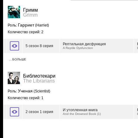
Гримм
Grimm
Гарриет
Роль:
(Harriet)
Количество серий: 2
Рептильная дисфункция
5 сезон 8 серия
A Reptile Dysfunction
…БОЛЬШЕ
Библиотекари
The Librarians
Ученая
Роль:
(Scientist)
Количество серий: 1
И утопленная книга
2 сезон 1 серия
And the Drowned Book (1)