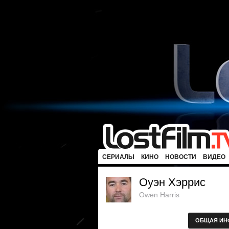
СЕРИАЛЫ
КИНО
НОВОСТИ
ВИДЕО
Оуэн Хэррис
Owen Harris
ОБЩАЯ ИН