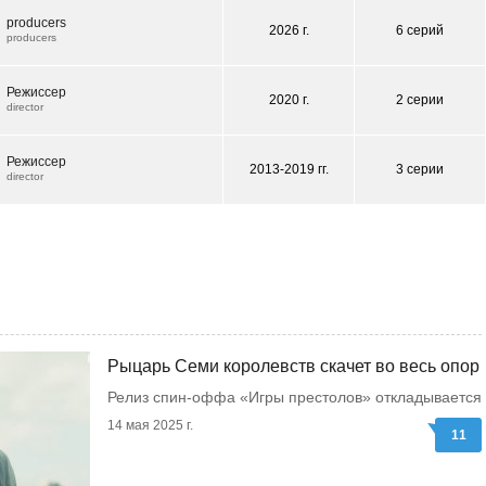
producers
2026 г.
6 серий
producers
Режиссер
2020 г.
2 серии
director
Режиссер
2013-2019 гг.
3 серии
director
Рыцарь Семи королевств скачет во весь опор
Релиз спин-оффа «Игры престолов» откладывается
14 мая 2025 г.
11