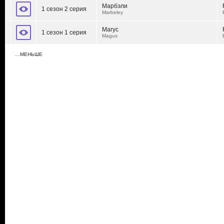
Марбэли
1 сезон 2 серия
Marbeley
Магус
1 сезон 1 серия
Magus
…МЕНЬШЕ