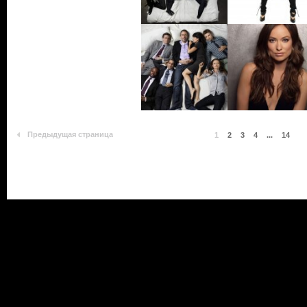
Предыдущая страница
1
2
3
4
...
14