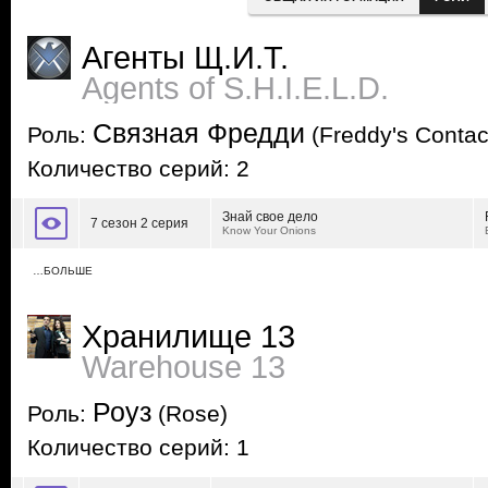
Агенты Щ.И.Т.
Agents of S.H.I.E.L.D.
Связная Фредди
Роль:
(Freddy's Contac
Количество серий: 2
Знай свое дело
7 сезон 2 серия
Know Your Onions
…БОЛЬШЕ
Хранилище 13
Warehouse 13
Роуз
Роль:
(Rose)
Количество серий: 1