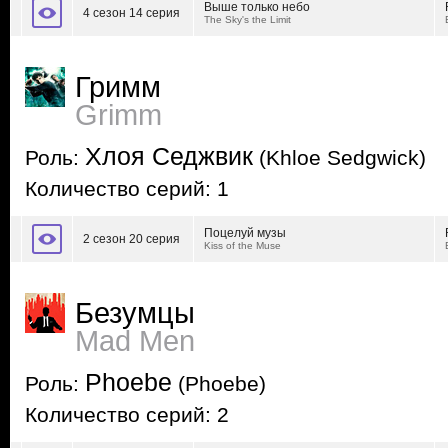
Выше только небо
4 сезон 14 серия
The Sky's the Limit
Гримм
Grimm
Хлоя Седжвик
Роль:
(Khloe Sedgwick)
Количество серий: 1
Поцелуй музы
2 сезон 20 серия
Kiss of the Muse
Безумцы
Mad Men
Phoebe
Роль:
(Phoebe)
Количество серий: 2