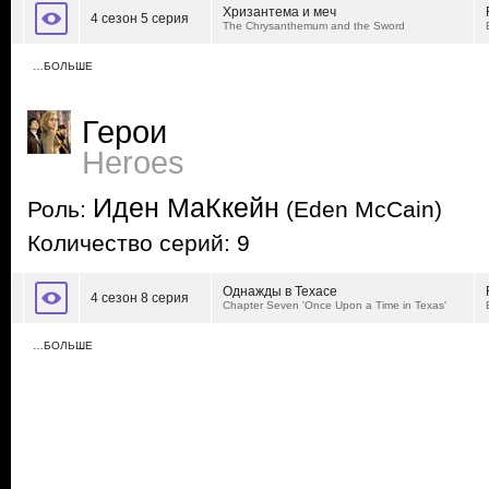
Хризантема и меч
4 сезон 5 серия
The Chrysanthemum and the Sword
…БОЛЬШЕ
Герои
Heroes
Иден МаКкейн
Роль:
(Eden McCain)
Количество серий: 9
Однажды в Техасе
4 сезон 8 серия
Chapter Seven 'Once Upon a Time in Texas'
…БОЛЬШЕ