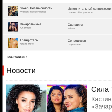
Уокер: Независимость
Исполнительный сопродюсер
Walker: Independence
co-executive producer
Зачарованные
Сценарист
Charmed
writers
Гранд отель
Сопродюсер
Grand Hotel
co-producer
ВСЕ РОЛИ (3)
Новости
Сила 
Кастин
«Зача